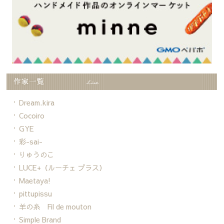
Dream.kira
Cocoiro
GYE
彩-sai-
りゅうのこ
LUCE+（ルーチェ プラス）
Maetaya!
pittupissu
羊の糸 Fil de mouton
Simple Brand