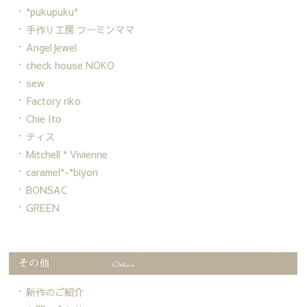
*pukupuku*
手作り工房 フーミンママ
AngelJewel
check house NOKO
sew
Factory riko
Chie Ito
ティス
Mitchell * Vivienne
caramel*-*biyori
BONSAC
GREEN
新作のご紹介