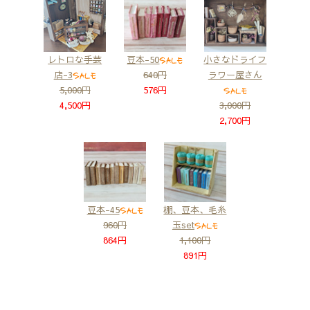
レトロな手芸
豆本-50
小さなドライフ
店-3
640円
ラワー屋さん
5,000円
576円
4,500円
3,000円
2,700円
豆本-45
棚、豆本、毛糸
960円
玉set
864円
1,100円
891円