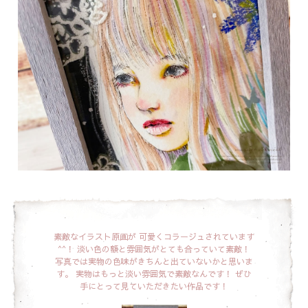
素敵なイラスト原画が
可愛くコラージュされています
^^！
淡い色の額と雰囲気がとても合っていて素敵！
写真では実物の色味がきちんと出ていないかと思いま
す。
実物はもっと淡い雰囲気で素敵なんです！
ぜひ
手にとって見ていただきたい作品です！