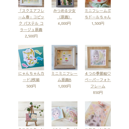
「スクエアフレ
みつめる少女
ミニフレームぷ
ーム春」コピッ
（原画）
ちドールちゃん
ク パステル コ
4,000円
1,500円
ラージュ原画
2,500円
にゃんちゃんカ
ミニミニフレー
４つの季節絵♡
ード2枚組
ム原画B
ペーパーフォト
500円
1,000円
フレーム
850円