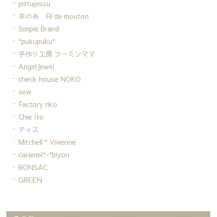
pittupissu
羊の糸 Fil de mouton
Simple Brand
*pukupuku*
手作り工房 フーミンママ
AngelJewel
check house NOKO
sew
Factory riko
Chie Ito
ティス
Mitchell * Vivienne
caramel*-*biyori
BONSAC
GREEN