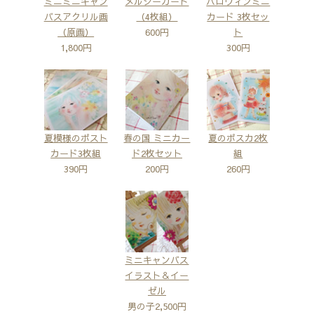
ミニミニキャン
メルシーカード
ハロウィンミニ
バスアクリル画
（4枚組）
カード 3枚セッ
（原画）
600円
ト
1,800円
300円
夏模様のポスト
春の国 ミニカー
夏のポスカ2枚
カード3枚組
ド2枚セット
組
390円
200円
260円
ミニキャンバス
イラスト＆イー
ゼル
男の子2,500円