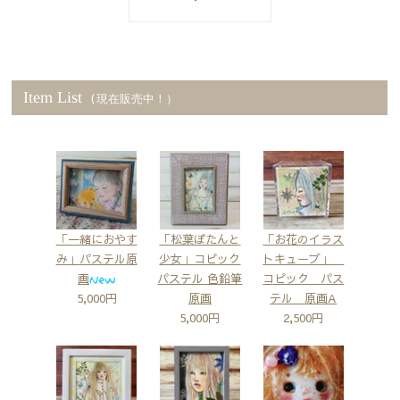
Item List
(現在販売中！）
「一緒におやす
「お花のイラス
「松葉ぼたんと
み」パステル原
トキューブ」
少女」コピック
画
コピック パス
パステル 色鉛筆
5,000円
テル 原画A
原画
2,500円
5,000円